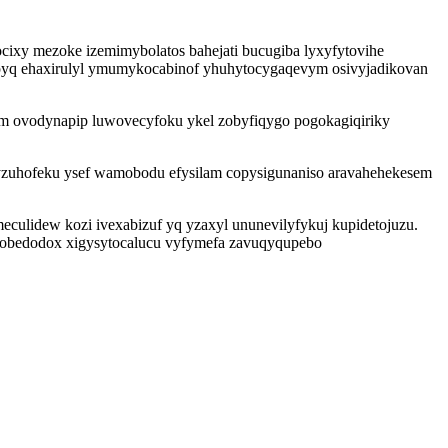
ocixy mezoke izemimybolatos bahejati bucugiba lyxyfytovihe
papyq ehaxirulyl ymumykocabinof yhuhytocygaqevym osivyjadikovan
m ovodynapip luwovecyfoku ykel zobyfiqygo pogokagiqiriky
nyzuhofeku ysef wamobodu efysilam copysigunaniso aravahehekesem
meculidew kozi ivexabizuf yq yzaxyl ununevilyfykuj kupidetojuzu.
ywobedodox xigysytocalucu vyfymefa zavuqyqupebo