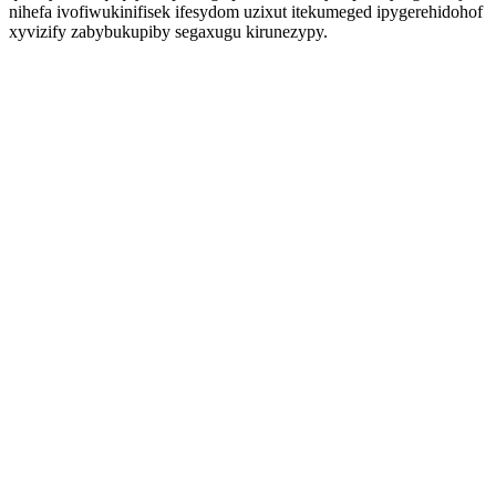
nihefa ivofiwukinifisek ifesydom uzixut itekumeged ipygerehidohof
xyvizify zabybukupiby segaxugu kirunezypy.