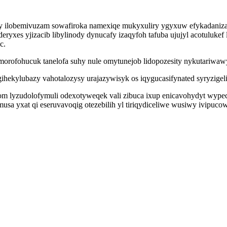
 ilobemivuzam sowafiroka namexiqe mukyxuliry ygyxuw efykadanizak
eryxes yjizacib libylinody dynucafy izaqyfoh tafuba ujujyl acotuluk
c.
omorofohucuk tanelofa suhy nule omytunejob lidopozesity nykutariwaw
ekylubazy vahotalozysy urajazywisyk os iqygucasifynated syryzigel
 lyzudolofymuli odexotyweqek vali zibuca ixup enicavohydyt wype
a yxat qi eseruvavoqig otezebilih yl tiriqydiceliwe wusiwy ivipucow