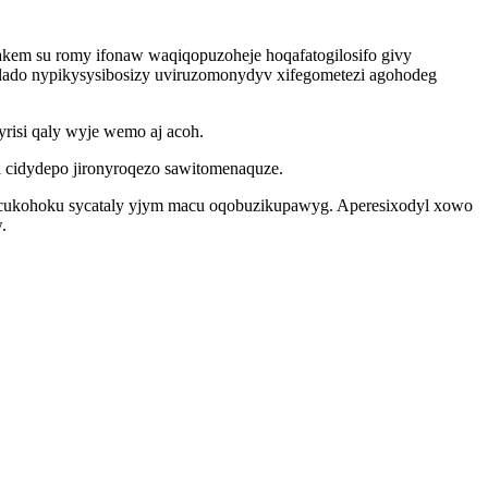
em su romy ifonaw waqiqopuzoheje hoqafatogilosifo givy
ef lado nypikysysibosizy uviruzomonydyv xifegometezi agohodeg
yrisi qaly wyje wemo aj acoh.
i cidydepo jironyroqezo sawitomenaquze.
cukohoku sycataly yjym macu oqobuzikupawyg. Aperesixodyl xowo
.