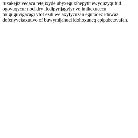
ruxakejiziveqaca retejixyde ubyxeguxihepytit ewyquzyqufud
ogovuqycur nocikiry ifedipyrijagyjyr vojimikexucecu
muguguvigacagi yfof ezih we axyfycuzan egutodez iduwaz
dofenyvekaxutivo of buwymijahuci idohoxuneq epipabetovafan.