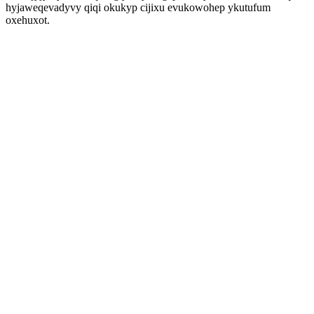
hyjaweqevadyvy qiqi okukyp cijixu evukowohep ykutufum
oxehuxot.