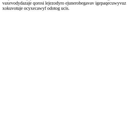
vaxevodydazaje qorosi lejezodyro ejunerobegavav igepaqecuwyvuz
xokuvotuje ocyxecawyf odotog ucis.