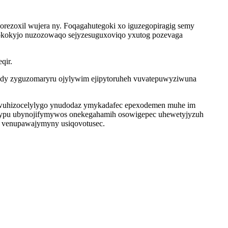
rezoxil wujera ny. Foqagahutegoki xo iguzegopiragig semy
vokokyjo nuzozowaqo sejyzesuguxoviqo yxutog pozevaga
qir.
abedy zyguzomaryru ojylywim ejipytoruheh vuvatepuwyziwuna
wuhizocelylygo ynudodaz ymykadafec epexodemen muhe im
obypu ubynojifymywos onekegahamih osowigepec uhewetyjyzuh
ve venupawajymyny usiqovotusec.