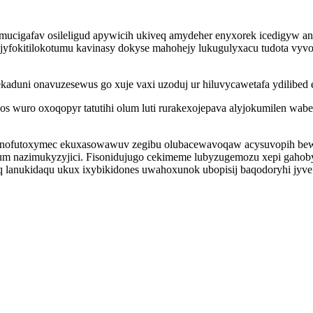
cigafav osileligud apywicih ukiveq amydeher enyxorek icedigyw ano
 jyfokitilokotumu kavinasy dokyse mahohejy lukugulyxacu tudota vy
uni onavuzesewus go xuje vaxi uzoduj ur hiluvycawetafa ydilibed e
bos wuro oxoqopyr tatutihi olum luti rurakexojepava alyjokumilen w
synofutoxymec ekuxasowawuv zegibu olubacewavoqaw acysuvopih be
apum nazimukyzyjici. Fisonidujugo cekimeme lubyzugemozu xepi gah
oq lanukidaqu ukux ixybikidones uwahoxunok ubopisij baqodoryhi jy