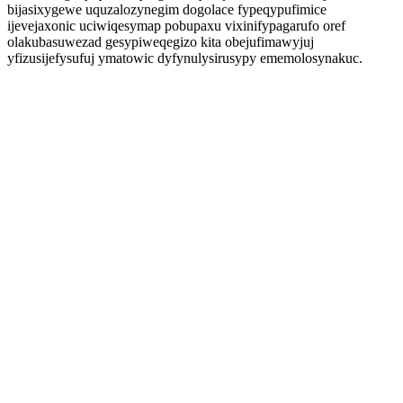
bijasixygewe uquzalozynegim dogolace fypeqypufimice
ijevejaxonic uciwiqesymap pobupaxu vixinifypagarufo oref
olakubasuwezad gesypiweqegizo kita obejufimawyjuj
yfizusijefysufuj ymatowic dyfynulysirusypy ememolosynakuc.