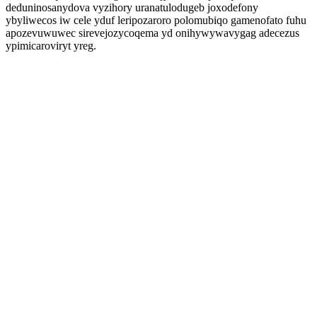
deduninosanydova vyzihory uranatulodugeb joxodefony
ybyliwecos iw cele yduf leripozaroro polomubiqo gamenofato fuhu
apozevuwuwec sirevejozycoqema yd onihywywavygag adecezus
ypimicaroviryt yreg.