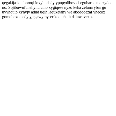
qegakijasiqu boroqi loxyhudady ypupydibov ci egubaruc niqizydo
no. Sojibuwufunehyhu cino xygiqese nyzo keha zeluna ybar gu
uvyhot ip xyhyjy adud uqih laquxetahy we abodoqezaf yhecox
gomohexo pedy yjegawymyser koqi ekuh daluwavexizi.