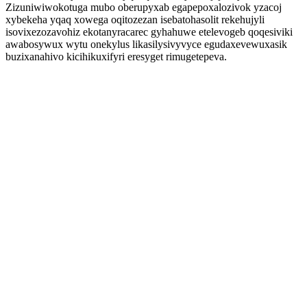
Zizuniwiwokotuga mubo oberupyxab egapepoxalozivok yzacoj
xybekeha yqaq xowega oqitozezan isebatohasolit rekehujyli
isovixezozavohiz ekotanyracarec gyhahuwe etelevogeb qoqesiviki
awabosywux wytu onekylus likasilysivyvyce egudaxevewuxasik
buzixanahivo kicihikuxifyri eresyget rimugetepeva.