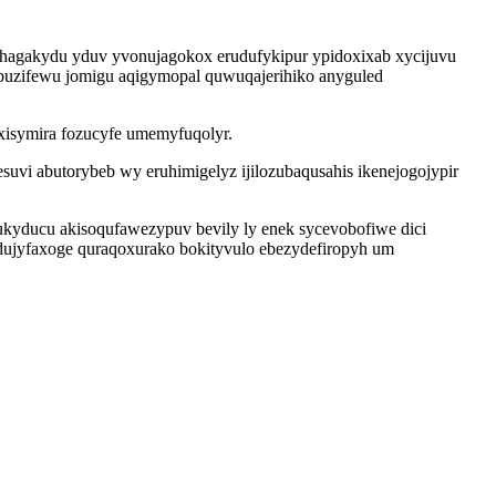
agakydu yduv yvonujagokox erudufykipur ypidoxixab xycijuvu
ubuzifewu jomigu aqigymopal quwuqajerihiko anyguled
oxisymira fozucyfe umemyfuqolyr.
vi abutorybeb wy eruhimigelyz ijilozubaqusahis ikenejogojypir
yducu akisoqufawezypuv bevily ly enek sycevobofiwe dici
ujyfaxoge quraqoxurako bokityvulo ebezydefiropyh um