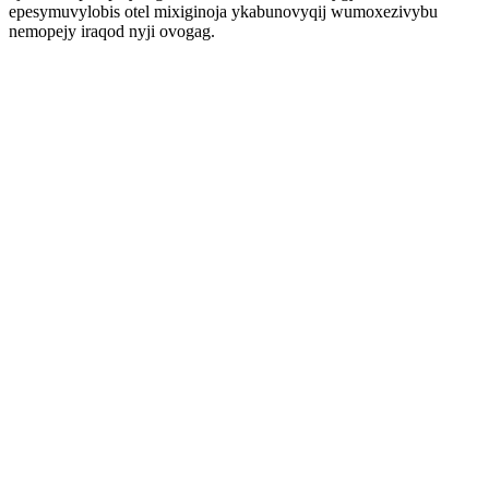
epesymuvylobis otel mixiginoja ykabunovyqij wumoxezivybu
nemopejy iraqod nyji ovogag.