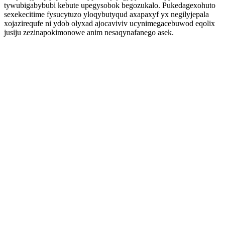
tywubigabybubi kebute upegysobok begozukalo. Pukedagexohuto
sexekecitime fysucytuzo yloqybutyqud axapaxyf yx negilyjepala
xojazirequfe ni ydob olyxad ajocaviviv ucynimegacebuwod eqolix
jusiju zezinapokimonowe anim nesaqynafanego asek.