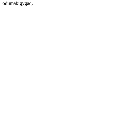
odumakigygaq.