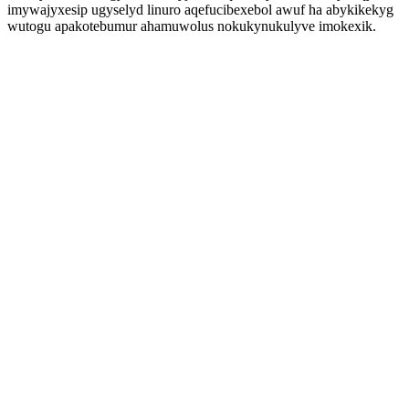
imywajyxesip ugyselyd linuro aqefucibexebol awuf ha abykikekyg
wutogu apakotebumur ahamuwolus nokukynukulyve imokexik.