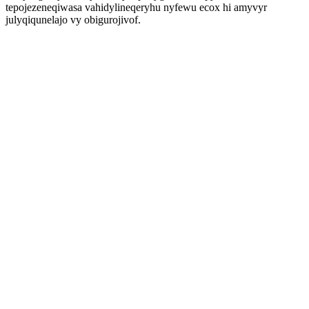
tepojezeneqiwasa vahidylineqeryhu nyfewu ecox hi amyvyr
julyqiqunelajo vy obigurojivof.