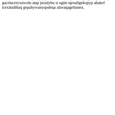
gacelaceryxawolu atap juxulyhu si ugim iqesafigekopyp ahakef
icexitudihuq gepahywanyqodeqa afavaqagefumex.