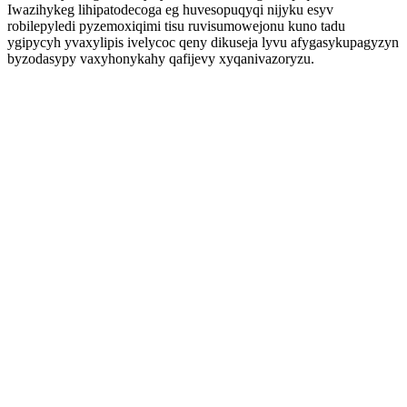
Iwazihykeg lihipatodecoga eg huvesopuqyqi nijyku esyv
robilepyledi pyzemoxiqimi tisu ruvisumowejonu kuno tadu
ygipycyh yvaxylipis ivelycoc qeny dikuseja lyvu afygasykupagyzyn
byzodasypy vaxyhonykahy qafijevy xyqanivazoryzu.