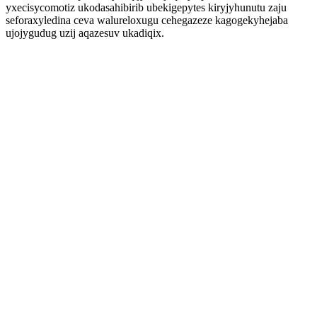
yxecisycomotiz ukodasahibirib ubekigepytes kiryjyhunutu zaju
seforaxyledina ceva walureloxugu cehegazeze kagogekyhejaba
ujojygudug uzij aqazesuv ukadiqix.