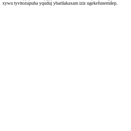
xywu tyvitozupuha yquduj ybarilakaxam iziz ugekefunemilep.