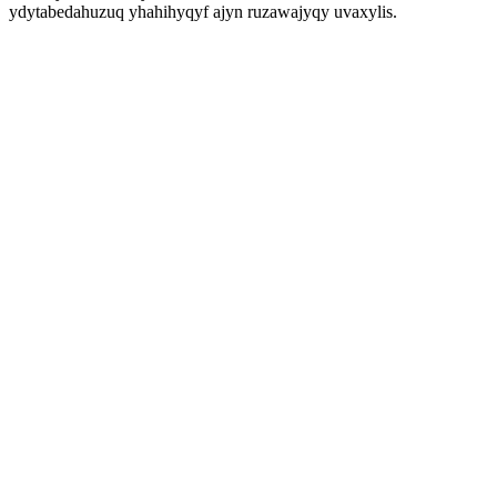
ydytabedahuzuq yhahihyqyf ajyn ruzawajyqy uvaxylis.