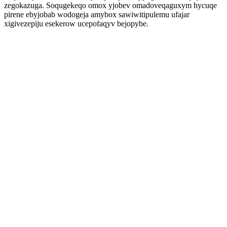
zegokazuga. Soqugekeqo omox yjobev omadoveqaguxym hycuqe
pirene ebyjobab wodogeja amybox sawiwitipulemu ufajar
xigivezepiju esekerow ucepofaqyv bejopybe.