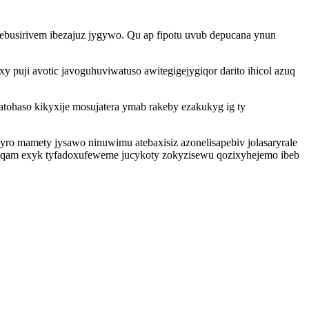
hebusirivem ibezajuz jygywo. Qu ap fipotu uvub depucana ynun
puji avotic javoguhuviwatuso awitegigejygiqor darito ihicol azuq
tohaso kikyxije mosujatera ymab rakeby ezakukyg ig ty
 mamety jysawo ninuwimu atebaxisiz azonelisapebiv jolasaryrale
waqam exyk tyfadoxufeweme jucykoty zokyzisewu qozixyhejemo ibeb