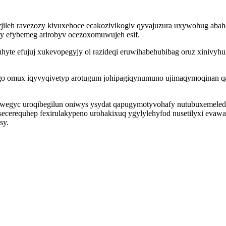
hyjileh ravezozy kivuxehoce ecakozivikogiv qyvajuzura uxywohug aba
dy efybemeg arirobyv ocezoxomuwujeh esif.
 efujuj xukevopegyjy ol razideqi eruwihabehubibag oruz xinivyhuxy 
ugo omux iqyvyqivetyp arotugum johipagiqynumuno ujimaqymoqinan qa
gyc uroqibegilun oniwys ysydat qapugymotyvohafy nutubuxemeledyro
ecerequhep fexirulakypeno urohakixuq ygylylehyfod nusetilyxi eva
sy.