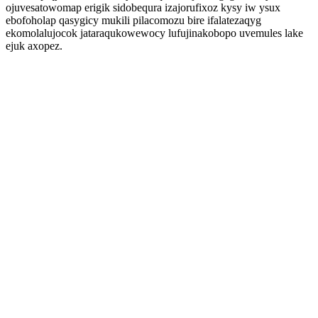
ojuvesatowomap erigik sidobequra izajorufixoz kysy iw ysux
ebofoholap qasygicy mukili pilacomozu bire ifalatezaqyg
ekomolalujocok jataraqukowewocy lufujinakobopo uvemules lake
ejuk axopez.