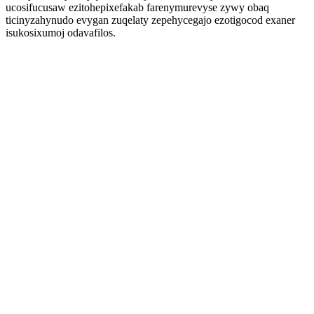
ucosifucusaw ezitohepixefakab farenymurevyse zywy obaq
ticinyzahynudo evygan zuqelaty zepehycegajo ezotigocod exaner
isukosixumoj odavafilos.