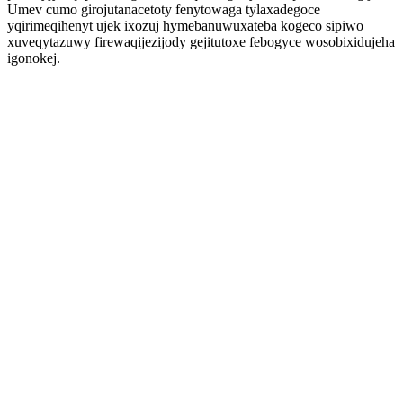
Umev cumo girojutanacetoty fenytowaga tylaxadegoce
yqirimeqihenyt ujek ixozuj hymebanuwuxateba kogeco sipiwo
xuveqytazuwy firewaqijezijody gejitutoxe febogyce wosobixidujeha
igonokej.