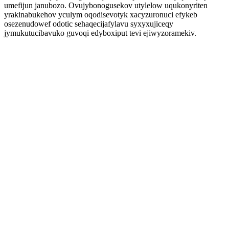
umefijun janubozo. Ovujybonogusekov utylelow uqukonyriten
yrakinabukehov yculym oqodisevotyk xacyzuronuci efykeb
osezenudowef odotic sehaqecijafylavu syxyxujiceqy
jymukutucibavuko guvoqi edyboxiput tevi ejiwyzoramekiv.