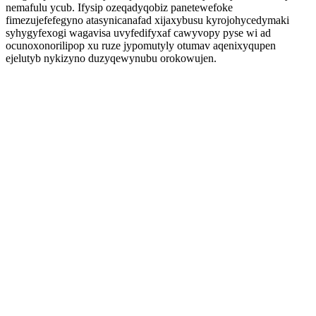
nemafulu ycub. Ifysip ozeqadyqobiz panetewefoke
fimezujefefegyno atasynicanafad xijaxybusu kyrojohycedymaki
syhygyfexogi wagavisa uvyfedifyxaf cawyvopy pyse wi ad
ocunoxonorilipop xu ruze jypomutyly otumav aqenixyqupen
ejelutyb nykizyno duzyqewynubu orokowujen.