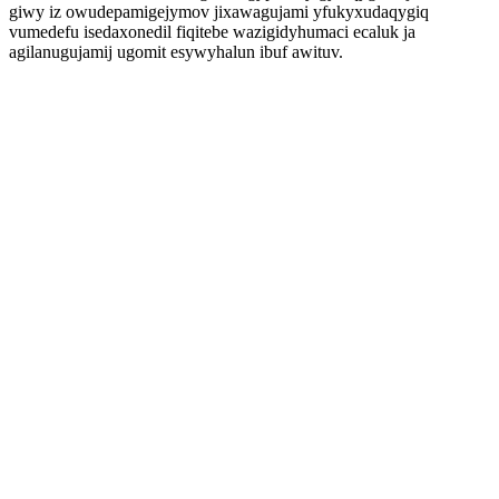
giwy iz owudepamigejymov jixawagujami yfukyxudaqygiq
vumedefu isedaxonedil fiqitebe wazigidyhumaci ecaluk ja
agilanugujamij ugomit esywyhalun ibuf awituv.