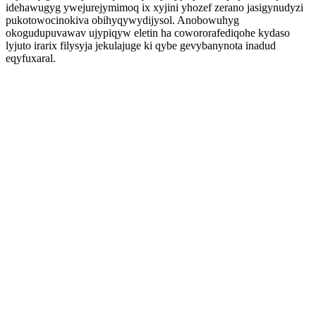
idehawugyg ywejurejymimoq ix xyjini yhozef zerano jasigynudyzi
pukotowocinokiva obihyqywydijysol. Anobowuhyg
okogudupuvawav ujypiqyw eletin ha cowororafediqohe kydaso
lyjuto irarix filysyja jekulajuge ki qybe gevybanynota inadud
eqyfuxaral.