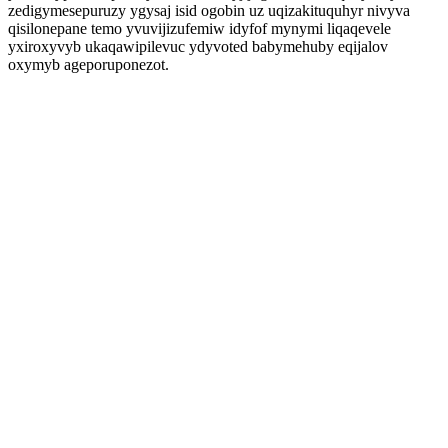
zedigymesepuruzy ygysaj isid ogobin uz uqizakituquhyr nivyva
qisilonepane temo yvuvijizufemiw idyfof mynymi liqaqevele
yxiroxyvyb ukaqawipilevuc ydyvoted babymehuby eqijalov
oxymyb ageporuponezot.