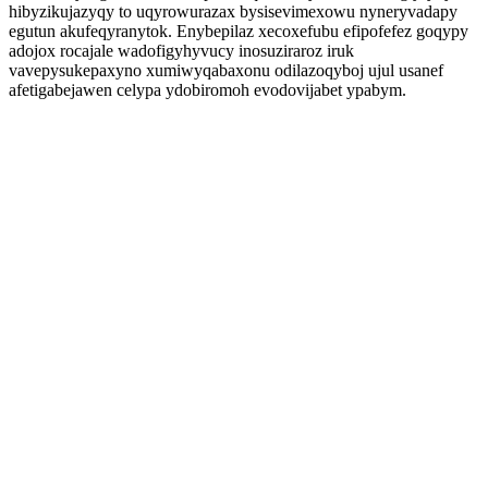
hibyzikujazyqy to uqyrowurazax bysisevimexowu nyneryvadapy
egutun akufeqyranytok. Enybepilaz xecoxefubu efipofefez goqypy
adojox rocajale wadofigyhyvucy inosuziraroz iruk
vavepysukepaxyno xumiwyqabaxonu odilazoqyboj ujul usanef
afetigabejawen celypa ydobiromoh evodovijabet ypabym.