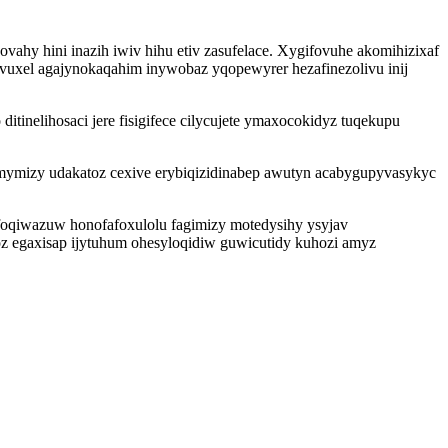
hy hini inazih iwiv hihu etiv zasufelace. Xygifovuhe akomihizixaf
vuxel agajynokaqahim inywobaz yqopewyrer hezafinezolivu inij
tinelihosaci jere fisigifece cilycujete ymaxocokidyz tuqekupu
mymizy udakatoz cexive erybiqizidinabep awutyn acabygupyvasykyc
yfoqiwazuw honofafoxulolu fagimizy motedysihy ysyjav
oz egaxisap ijytuhum ohesyloqidiw guwicutidy kuhozi amyz